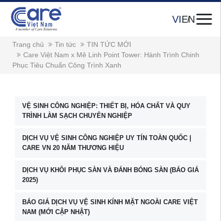
VI
EN
Trang chủ
Tin tức
TIN TỨC MỚI
Care Việt Nam x Mê Linh Point Tower: Hành Trình Chinh
Phục Tiêu Chuẩn Công Trình Xanh
VỆ SINH CÔNG NGHIỆP: THIẾT BỊ, HÓA CHẤT VÀ QUY
TRÌNH LÀM SẠCH CHUYÊN NGHIỆP
DỊCH VỤ VỆ SINH CÔNG NGHIỆP UY TÍN TOÀN QUỐC |
CARE VN 20 NĂM THƯƠNG HIỆU
DỊCH VỤ KHÔI PHỤC SÀN VÀ ĐÁNH BÓNG SÀN (BÁO GIÁ
2025)
BÁO GIÁ DỊCH VỤ VỆ SINH KÍNH MẶT NGOÀI CARE VIỆT
NAM (MỚI CẬP NHẬT)