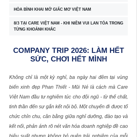
HÒA BÌNH KHAI MỞ GIẤC MƠ VIỆT NAM
8/3 TẠI CARE VIỆT NAM - KHI NIỀM VUI LAN TỎA TRONG
TỪNG KHOẢNH KHẮC
COMPANY TRIP 2026: LÀM HẾT
SỨC, CHƠI HẾT MÌNH
Không chỉ là một kỳ nghỉ, ba ngày hai đêm tại vùng
biển xinh đẹp Phan Thiết - Mũi Né là cách mà Care
Việt Nam đầu tư nghiêm túc cho đội ngũ - từ thể chất,
tinh thần đến sự gắn kết nội bộ. Một chuyến đi được tổ
chức chỉn chu, cân bằng giữa nghỉ dưỡng, đào tạo và
kết nối, phản ánh rõ nét văn hóa doanh nghiệp đề cao
hiệu suất nhưng không bỏ quên trải nghiệm của mỗi