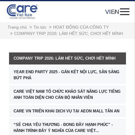
VI
EN
Trang chủ
Tin tức
HOẠT ĐỘNG CỦA CÔNG TY
COMPANY TRIP 2026: LÀM HẾT SỨC, CHƠI HẾT MÌNH
COMPANY TRIP 2026: LÀM HẾT SỨC, CHƠI HẾT MÌNH
YEAR END PARTY 2025 - GẮN KẾT NỘI LỰC, SẴN SÀNG
BỨT PHÁ
CARE VIỆT NAM TỔ CHỨC KHẢO SÁT NĂNG LỰC TIẾNG
ANH TOÀN DIỆN CHO CÁN BỘ NHÂN VIÊN
CARE VN TRIỂN KHAI DỊCH VỤ TẠI AEON MALL TÂN AN
“SẺ CHIA YÊU THƯƠNG - ĐONG ĐẦY HẠNH PHÚC” -
HÀNH TRÌNH ĐẦY Ý NGHĨA CỦA CARE VIỆT...