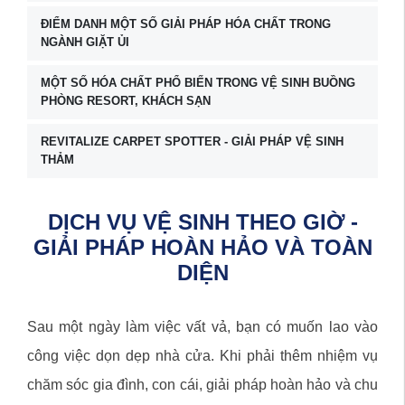
ĐIỂM DANH MỘT SỐ GIẢI PHÁP HÓA CHẤT TRONG
NGÀNH GIẶT ỦI
MỘT SỐ HÓA CHẤT PHỔ BIẾN TRONG VỆ SINH BUỒNG
PHÒNG RESORT, KHÁCH SẠN
REVITALIZE CARPET SPOTTER - GIẢI PHÁP VỆ SINH
THẢM
DỊCH VỤ VỆ SINH THEO GIỜ -
GIẢI PHÁP HOÀN HẢO VÀ TOÀN
DIỆN
Sau một ngày làm việc vất vả, bạn có muốn lao vào
công việc dọn dẹp nhà cửa. Khi phải thêm nhiệm vụ
chăm sóc gia đình, con cái, giải pháp hoàn hảo và chu