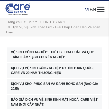
VI
EN
Trang chủ
Tin tức
TIN TỨC MỚI
Dịch Vụ Vệ Sinh Theo Giờ - Giải Pháp Hoàn Hảo Và Toàn
Diện
VỆ SINH CÔNG NGHIỆP: THIẾT BỊ, HÓA CHẤT VÀ QUY
TRÌNH LÀM SẠCH CHUYÊN NGHIỆP
DỊCH VỤ VỆ SINH CÔNG NGHIỆP UY TÍN TOÀN QUỐC |
CARE VN 20 NĂM THƯƠNG HIỆU
DỊCH VỤ KHÔI PHỤC SÀN VÀ ĐÁNH BÓNG SÀN (BÁO GIÁ
2025)
BÁO GIÁ DỊCH VỤ VỆ SINH KÍNH MẶT NGOÀI CARE VIỆT
NAM (MỚI CẬP NHẬT)